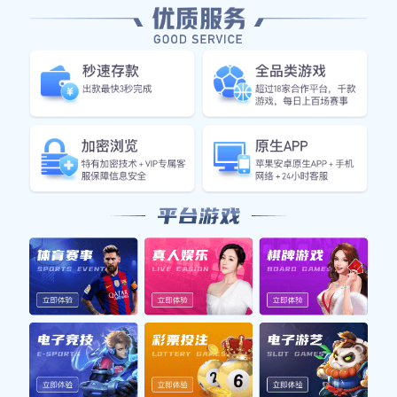
西甲联赛
已结束
3 - 0
皇马
巴萨
NBA
Q3
98 - 85
湖人
勇士
欧冠
22:00
VS
拜仁
巴黎