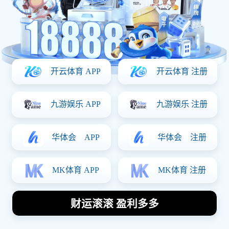
立即阅读资讯
查看实时比分
今日赛事 & 实时比
查看更多
LIVE
分
英超联赛
75'
2 - 1
曼城
利物浦